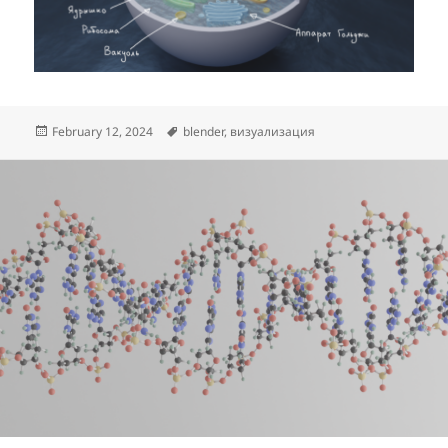
Posted
Tags
February 12, 2024
blender
,
визуализация
on